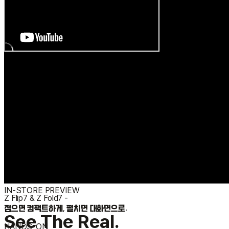
FOLDABLE
Galaxy Z Fold7 · Z Flip7
IN-STORE PREVIEW
Z Flip7 & Z Fold7
-
접으면 컴팩트하게, 펼치면 대화면으로.
See The Real.
HANDS-ON